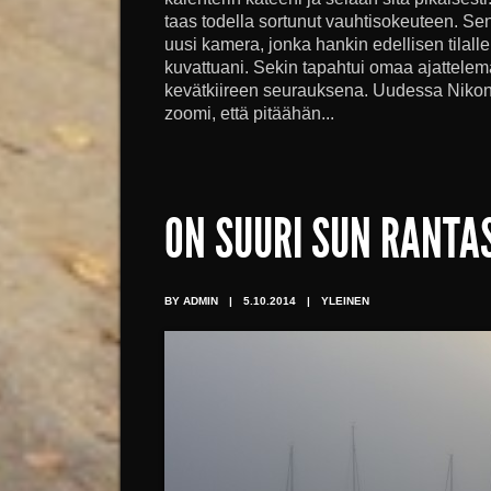
taas todella sortunut vauhtisokeuteen. Se
uusi kamera, jonka hankin edellisen tilall
kuvattuani. Sekin tapahtui omaa ajattele
kevätkiireen seurauksena. Uudessa Nikoni
zoomi, että pitäähän...
ON SUURI SUN RANTA
BY ADMIN
|
5.10.2014
|
YLEINEN