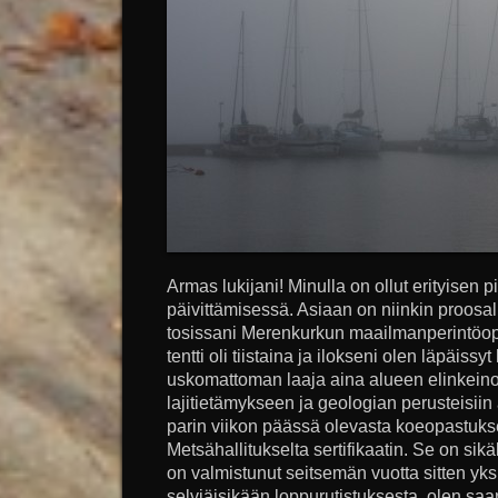
Armas lukijani! Minulla on ollut erityisen 
päivittämisessä. Asiaan on niinkin proosall
tosissani Merenkurkun maailmanperintöop
tentti oli tiistaina ja ilokseni olen läpäissyt 
uskomattoman laaja aina alueen elinkeinoi
lajitietämykseen ja geologian perusteisiin 
parin viikon päässä olevasta koeopastuks
Metsähallitukselta sertifikaatin. Se on sikä
on valmistunut seitsemän vuotta sitten yksi
selviäisikään loppurutistuksesta, olen saa