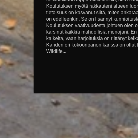
Koulutuksen myötä rakkauteni alueen luo
tietoisuus on kasvanut siitä, miten ankara
on edelleenkin. Se on lisännyt kunnioitust
Koulutuksen vaativuudesta johtuen olen o
karsinut kaikkia mahdollisia menojani. En 
kaikelta, vaan harjoituksia on riittänyt keiko
Kahden eri kokoonpanon kanssa on ollut täl
Wildlife...