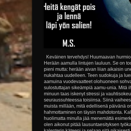
Keväinen tervehdys! Huumaavan hurmioitu
Herään aamulla lintujen lauluun. Se on tode
pieni mutta: herään aivan liian aikaisin 
nukahtaa uudelleen. Teen sudokuja ja lue
aamuina vuodevaatteet olohuoneen sohvall
sulostuttajan sikeämpiä aamu-unia. Mitä 
minuun taas iskenyt stressi ja vauhtisokeu
seuraussuhteessa toisiinsa. Siinä vaihee
muista millään, mitä edellisenä päivänä o
hahmottaminen on täysin mahdotonta. Kalent
huolimatta minulla jää menemättä esimerkik
olen aikonut pitää lausuntaesityksen työka
kalenterin käteeni ja selaan sitä pikaisesti