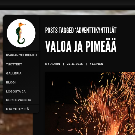
POSTS TAGGED ‘ADVENTTIKYNTTILÄT’
VALOA JA PIMEÄÄ
IKARIAN TULIRUMPU
BY ADMIN
|
27.11.2016
|
YLEINEN
TUOTTEET
GALLERIA
BLOGI
LOGOSTA JA
MERIHEVOSISTA
OTA YHTEYTTÄ