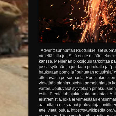
Adventtisunnuntai! Ruotsinkieliset suomala
nimeltä Lilla jul. Sillä ei ole mitään teke
kanssa. Meillehän pikkujoulu tarkoittaa pää
jossa syödään ja juodaan porukalla ja "p
haukutaan pomo ja "puhutaan totuuksia" ty
ällöttävästä persoonasta. Ruotsinkielisten L
vietetään pienimuotoista perhejuhlaa ja kor
varten. Jouluvalot sytytetään pihakuuseen j
esiin. Pieniä lahjojakin voidaan antaa. Au
ekstremistiä, joka ei viimeistään ensimmä
aattoiltana ole saanut jouluvaloja tontillee
ettei vietä joulua. https://sv.wikipedia.org/w
enemmän. Tämä vuodenaika koettelee ihmi