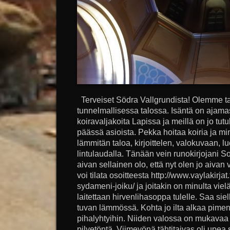
Terveiset Södra Vallgrundista! Olemme t
tunnelmallisessa talossa. Isäntä on ajam
koiravaljakoita Lapissa ja meillä on jo tutuk
päässä asioista. Pekka hoitaa koiria ja m
lämmitän taloa, kirjoittelen, valokuvaan, 
lintulaudalla. Tänään vein runokirjojani S
aivan sellainen olo, että nyt olen jo aivan
voi tilata osoitteesta http://www.vaylakirjat.
sydameni-joiku/ ja joitakin on minulta vielä
laitettaan hirvenlihasoppa tulelle. Saa siel
tuvan lämmössä. Kohta jo ilta alkaa piment
pihalyhtyihin. Niiden valossa on mukavaa k
pilvetöntä. Viimeyönä tähtitaivas oli upe