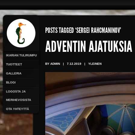
POSTS TAGGED ‘SERGEI RAHCMANINOV’
ADVENTIN AJATUKSIA
IKARIAN TULIRUMPU
BY ADMIN
|
7.12.2019
|
YLEINEN
TUOTTEET
GALLERIA
BLOGI
LOGOSTA JA
MERIHEVOSISTA
OTA YHTEYTTÄ