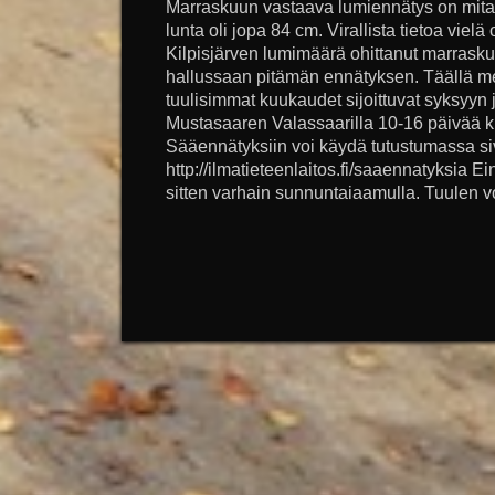
Marraskuun vastaava lumiennätys on mitatt
lunta oli jopa 84 cm. Virallista tietoa vielä
Kilpisjärven lumimäärä ohittanut marrasku
hallussaan pitämän ennätyksen. Täällä 
tuulisimmat kuukaudet sijoittuvat syksyyn j
Mustasaaren Valassaarilla 10-16 päivää ku
Sääennätyksiin voi käydä tutustumassa si
http://ilmatieteenlaitos.fi/saaennatyksia Ei
sitten varhain sunnuntaiaamulla. Tuulen voi