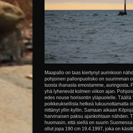
Maapallo on taas kiertynyt aurinkoon näh
pohjoinen pallonpuolisko on suurimman os
tuosta ihanasta emostamme, auringosta. Pä
yhä lyhenevät kolmen viikon ajan. Pohjo
edes nouse horisontin yläpuolelle. Tääl
poikkeuksellista hetkeä lukuunottamatta ol
riittänyt yllin kyllin. Samaan aikaan Kilpisj
harvinaisen paksu ajankohtaan nähden. Tut
huomasin, että siellä on suurin Suomessa
ollut jopa 190 cm 19.4.1997, joka on käsi