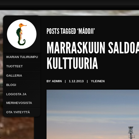
POSTS TAGGED ‘MÁDDJI’
MARRASKUUN SALDOA:
IKARIAN TULIRUMPU
KULTTUURIA
TUOTTEET
GALLERIA
BY ADMIN
|
1.12.2013
|
YLEINEN
BLOGI
LOGOSTA JA
MERIHEVOSISTA
OTA YHTEYTTÄ