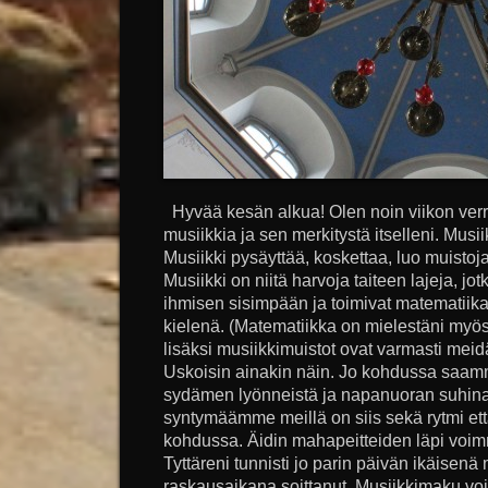
Hyvää kesän alkua! Olen noin viikon verr
musiikkia ja sen merkitystä itselleni. Musi
Musiikki pysäyttää, koskettaa, luo muistoj
Musiikki on niitä harvoja taiteen lajeja, 
ihmisen sisimpään ja toimivat matematiika
kielenä. (Matematiikka on mielestäni myös
lisäksi musiikkimuistot ovat varmasti me
Uskoisin ainakin näin. Jo kohdussa saa
sydämen lyönneistä ja napanuoran suhina
syntymäämme meillä on siis sekä rytmi ett
kohdussa. Äidin mahapeitteiden läpi voimm
Tyttäreni tunnisti jo parin päivän ikäisenä 
raskausaikana soittanut. Musiikkimaku vo