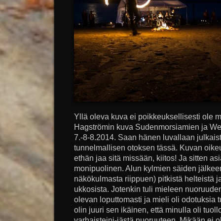
Yllä oleva kuva ei poikkeuksellisesti ole
Hagströmin kuva Sudenmorsiamien ja Welj
7.-8-8.2014. Saan hänen luvallaan julkai
tunnelmallisen otoksen tässä. Kuvan oikeu
ethän jaa sitä missään, kiitos! Ja sitten a
monipuolinen. Alun kylmien säiden jälkeen
näkökulmasta riippuen) pitkistä helteistä j
ukkosista. Jotenkin tuli mieleen nuoruuden
olevan loputtomasti ja mieli oli odotuksia t
olin juuri sen ikäinen, että minulla oli tuoll
varhaisteini-iästä nuoruuteen. Mikään ei 