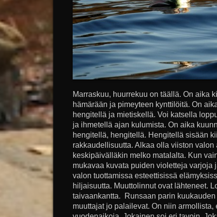
Marraskuu, huurrekuu on täällä. On aika kiet
hämärään ja pimeyteen kynttilöitä. On aika 
hengitellä ja mietiskellä. Voi katsella lo
ja ihmetellä ajan kulumista. On aika kuunne
hengitellä, hengitellä. Hengitellä sisään kii
rakkaudellisuutta. Alkaa olla viiston valon
keskipäivälläkin melko matalalta. Kun va
mukavaa kuvata puiden violetteja varjoja j
valon tuottamissa esteettisissä elämyksis
hiljaisuutta. Muuttolinnut ovat lähteneet. 
taivaankantta. Runsaan parin kuukauden 
muuttajat jo palailevat. On niin armollista, 
vuodenaikoja. Jokainen soi eri tavoin. Jok