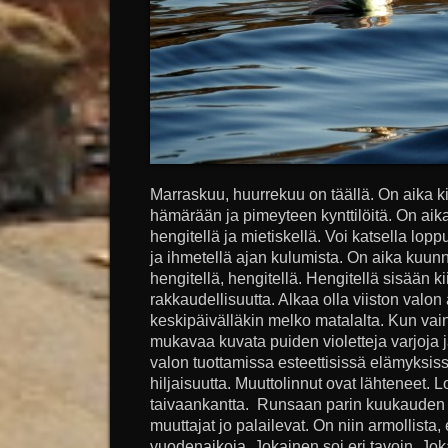
Marraskuu, huurrekuu on täällä. On aika kiet
hämärään ja pimeyteen kynttilöitä. On aika 
hengitellä ja mietiskellä. Voi katsella lo
ja ihmetellä ajan kulumista. On aika kuunne
hengitellä, hengitellä. Hengitellä sisään kii
rakkaudellisuutta. Alkaa olla viiston valon
keskipäivälläkin melko matalalta. Kun va
mukavaa kuvata puiden violetteja varjoja j
valon tuottamissa esteettisissä elämyksis
hiljaisuutta. Muuttolinnut ovat lähteneet. 
taivaankantta. Runsaan parin kuukauden 
muuttajat jo palailevat. On niin armollista, 
vuodenaikoja. Jokainen soi eri tavoin. Jok