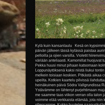
Kylä kuin kansanlaulu Kesä on kypsimmi
päivän jälkeen tässä kylässä paistaa auri
pelloilla ja ojien varsilla. Violetit hiirenv
väriään anteliaasti. Kamomillat huojuvat t
Pekka huusi minut pihaan katsomaan kolm
Loppunäytöksenä kaksi niistä liukui tontin 
melkein toisiaan koskien. Pitkästä aikaa c
upeilta. Kotkien kaartelu pilvissä ilahdutta
heinäkuinen päivä Södra Vallgrundissa R
Ystävämme on lähtenyt purjehtimaan maja
me saamme taas viikon verran olla talon ja
voimme elää verkkaista elämää, jota nii
ollessamme. Kukko huutelee naapurikylän