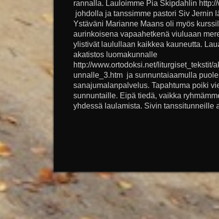
rannalla. Lauloimme Pia Skipdahlin http:/
johdolla ja tanssimme pastori Siv Jernin
Ystäväni Marianne Maans oli myös kurssila
aurinkoisena vapaahetkenä viuluaan mere
ylistivät laulullaan kaikkea kauneutta. Lau
akatistos luomakunnalle
http://www.ortodoksi.net/liturgiset_tekstit
unnalle_3.htm ja sunnuntaiaamulla puoles
sanajumalanpalvelus. Tapahtuma poiki vie
sunnuntaille. Eipä tiedä, vaikka ryhmäm
yhdessä laulamista. Sivin tanssitunneille a