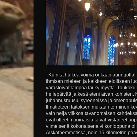
Kuinka huikea voima onkaan auringolla! S
ihmisen mieleen ja kaikkeen elolliseen lu
varastoivat lämpöä tai kylmyyttä. Toukoku
hellepäivää ja kesä eteni aivan kohisten. N
juhannusruusu, syreeneissä ja omenapuis
Ilmatieteen laitoksen mukaan terminen kevä
vain neljä viikkoa tavanomaisen kahdeksan
ovat olleet moninaisia ja vahvistaneet u
viimeisenä kokonaisena viikonloppuna olin 
Alskathemmetissä, noin 15 kilometrin pä