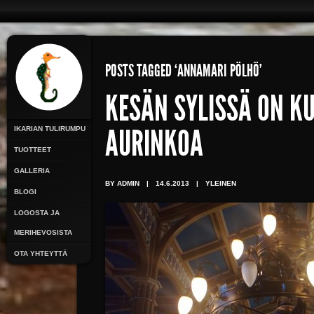
POSTS TAGGED ‘ANNAMARI PÖLHÖ’
KESÄN SYLISSÄ ON KU
IKARIAN TULIRUMPU
AURINKOA
TUOTTEET
GALLERIA
BY ADMIN
|
14.6.2013
|
YLEINEN
BLOGI
LOGOSTA JA
MERIHEVOSISTA
OTA YHTEYTTÄ